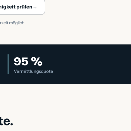
→
higkeit prüfen
rzeit möglich
95 %
Vermittlungsquote
te.