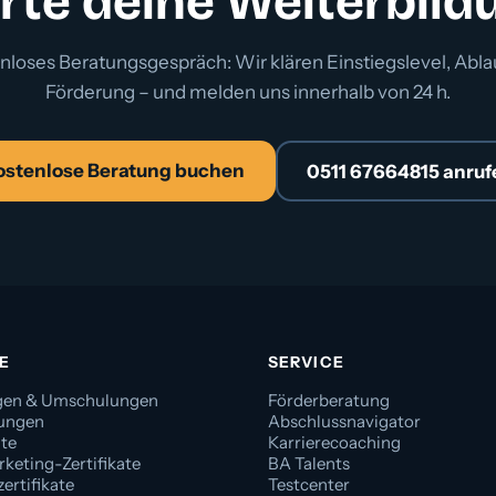
rte deine Weiterbild
nloses Beratungsgespräch: Wir klären Einstiegslevel, Abla
Förderung – und melden uns innerhalb von 24 h.
ostenlose Beratung buchen
0511 67664815 anruf
E
SERVICE
gen & Umschulungen
Förderberatung
dungen
Abschlussnavigator
ate
Karrierecoaching
rketing-Zertifikate
BA Talents
ertifikate
Testcenter