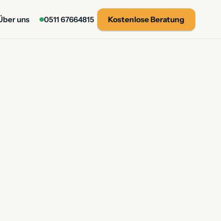
Über uns
0511 67664815
Kostenlose
Beratung