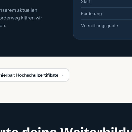
Start
unserem aktuellen
Förderung
örderweg klären wir
ch.
Vermittlungsquote
ierbar: Hochschulzertifikate →