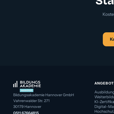
Sta
Koste
K
ANGEBOT
Ausbildun
Bildungsakademie Hannover GmbH
Weiterbil
Vahrenwalder Str. 271
KI-Zertifik
Digital-Ma
30179 Hannover
Hochschulz
0511 67664815