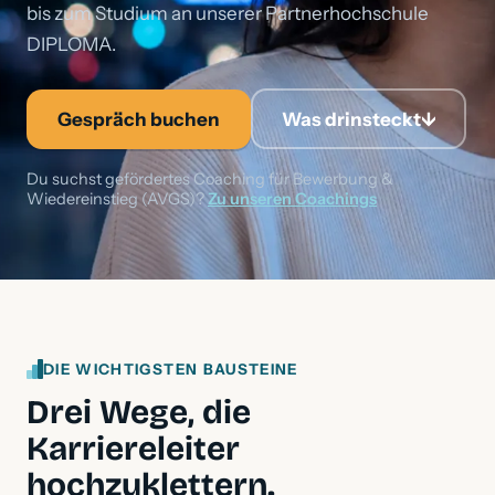
bis zum Studium an unserer Partnerhochschule
DIPLOMA.
Gespräch buchen
Was drinsteckt
↓
Du suchst gefördertes Coaching für Bewerbung &
Wiedereinstieg (AVGS)?
Zu unseren Coachings
DIE WICHTIGSTEN BAUSTEINE
Drei Wege, die
Karriereleiter
hochzuklettern.