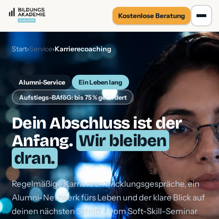
Kostenlose
Beratung
Start
›
Service
›
Karrierecoaching
Alumni-Service
Ein Leben lang
Aufstiegs-BAföG: bis 75 % gefördert
Dein Abschluss ist der
Anfang.
Wir bleiben
dran.
Regelmäßige Karriereentwicklungsgespräche, ein
Alumni-Netzwerk fürs Leben und der klare Blick auf
deinen nächsten Schritt – vom Soft-Skill-Seminar